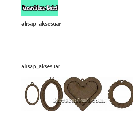
Skip
to
content
ahsap_aksesuar
ahsap_aksesuar