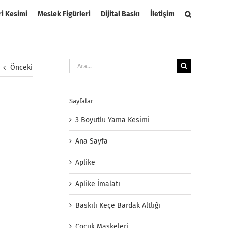
ri Kesimi
Meslek Figürleri
Dijital Baskı
İletişim
Ara:
Önceki
Sayfalar
3 Boyutlu Yama Kesimi
Ana Sayfa
Aplike
Aplike İmalatı
Baskılı Keçe Bardak Altlığı
Çocuk Maskeleri