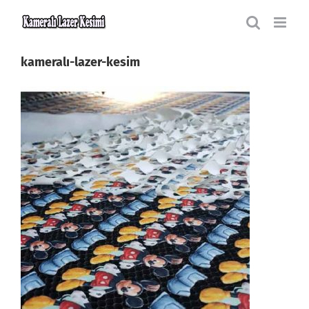
Skip
to
content
kameralı-lazer-kesim