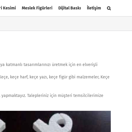
ri Kesimi
Meslek Figürleri
Dijital Baskı
İletişim
ya katmanlı tasarımlarınızı üretmek için en elverişli
Keçe, keçe harf, keçe yazı, keçe figür gibi malzemeler, Keçe
yapmaktayız. Talepleriniz için müşteri temsilcilerimize