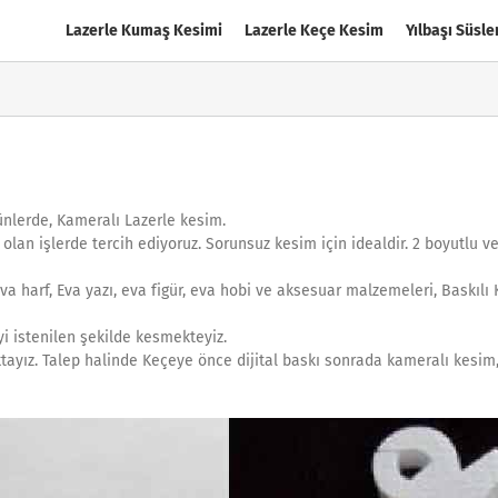
Lazerle Kumaş Kesimi
Lazerle Keçe Kesim
Yılbaşı Süsle
ünlerde, Kameralı Lazerle kesim.
olan işlerde tercih ediyoruz. Sorunsuz kesim için idealdir. 2 boyutlu ve
va harf, Eva yazı, eva figür, eva hobi ve aksesuar malzemeleri, Baskılı 
yi istenilen şekilde kesmekteyiz.
ayız. Talep halinde Keçeye önce dijital baskı sonrada kameralı kesim, 