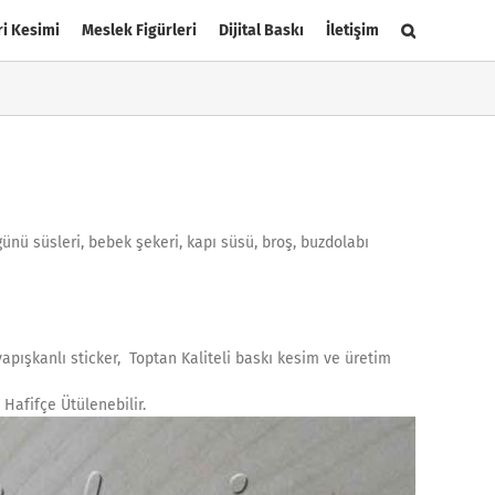
ri Kesimi
Meslek Figürleri
Dijital Baskı
İletişim
günü süsleri, bebek şekeri, kapı süsü, broş, buzdolabı
apışkanlı sticker, Toptan Kaliteli baskı kesim ve üretim
Hafifçe Ütülenebilir.