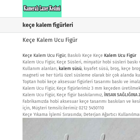
Skip
to
content
keçe kalem figürleri
Keçe Kalem Ucu Figür
Keçe Kalem Ucu Figür
, Baskılı Keçe Keçe
Kalem Ucu Figür
Kalem Ucu Figür, Keçe Süsleri, minyatür hobi süsleri baskı 
Kullanım alanları,
kalem süsü
, kıyafet süsü, broş, keçe br
magneti ve her türlü özel süsleme olarak bir çok alanda kul
Toptan hobi keçe aksesuar figürleri tasarımı baskı ve imala
Kalem Ucu Figür, Keçe figürlerimiz 3 mm keçeden üretilmek
Kalem Ucu Figür, Keçe figür baskılarımız,
İNSAN SAĞLIĞINA
Fabrikamızda hobi aksesuar keçe tasarımı baskıları ve kesim
için, Müşteri temsilcilerimiz 0212 5450110
Keçe Yıkama İşlemi Sırasında; Deterjan Ağartıcı Kullanılma