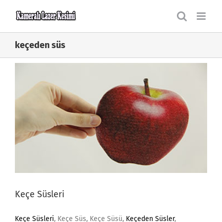
Skip
to
content
keçeden süs
Keçe Süsleri
Keçe Süsleri
, Keçe Süs, Keçe Süsü,
Keçeden Süsler
,