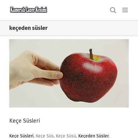
Skip
to
content
keçeden süsler
Keçe Süsleri
Keçe Süsleri
, Keçe Süs, Keçe Süsü,
Keçeden Süsler
,