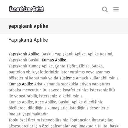
Skip
to
content
yapışkanlı aplike
Yapışkanlı Aplike
Yapışkanlı Aplike
, Baskılı Yapışkanlı Aplike, Aplike Kesimi,
Yapışkanlı Baskılı
Kumaş Aplike
.
Yapışkanlı Kumaş Aplike, Çanta Tişört, Elbise, Şapka,
pantolon vb. kıyafetlerinizin ister yırtılmış veya aşınmış
bölgelerini kapatmak ya da
süsleme
amaçlı kullanabilirsiniz.
Kumaş Aplike
Arka kısmında sıcaklıkla eriyen yapıştırıcı
tabaka mevcuttur. Bu sayede kıyafetlerinize isterseniz ütü
ile yapıştırabilir, isterseniz dikebilirsiniz.
Kumaş Aplike, Keçe Aplike, Baskılı Aplike dilediğiniz
ölçülerde, dilediğiniz kumaşlarla, istediğiniz desenlerle
imalatı yapılmaktadır.
Toplu özel üretim isteyebilirsiniz. Toptancılar, İhracatçılar,
aksesuarcılar için özel çalışmalar yapılmaktadır. Dijital baskı