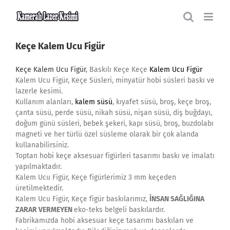
Skip
to
content
Keçe Kalem Ucu Figür
Keçe Kalem Ucu Figür
, Baskılı Keçe Keçe
Kalem Ucu Figür
Kalem Ucu Figür, Keçe Süsleri, minyatür hobi süsleri baskı ve
lazerle kesimi.
Kullanım alanları,
kalem süsü
, kıyafet süsü, broş, keçe broş,
çanta süsü, perde süsü, nikah süsü, nişan süsü, diş buğdayı,
doğum günü süsleri, bebek şekeri, kapı süsü, broş, buzdolabı
magneti ve her türlü özel süsleme olarak bir çok alanda
kullanabilirsiniz.
Toptan hobi keçe aksesuar figürleri tasarımı baskı ve imalatı
yapılmaktadır.
Kalem Ucu Figür, Keçe figürlerimiz 3 mm keçeden
üretilmektedir.
Kalem Ucu Figür, Keçe figür baskılarımız,
İNSAN SAĞLIĞINA
ZARAR VERMEYEN
eko-teks belgeli baskılardır.
Fabrikamızda hobi aksesuar keçe tasarımı baskıları ve