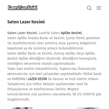
Skip
to
content
Saten Lazer Kesimi
Saten Lazer Kesimi
, Lazerle Saten
Aplike Kesimi
,
Saten Aplike İmalatı Baskı ve Kesimi, Çanta Tshirt, pantolon
vb. kıyafetlerinizin ister yırtılmış veya aşınmış bölgelerini
kapatmak ya da süsleme amaçlı kullanabilirsiniz.
Saten Aplike Baskı ve Kesimi, Kumaş Aplike, Keçe Aplike,
Baskılı Aplike dilediğiniz ölçülerde, dilediğiniz kumaşlarla,
istediğiniz desenlerle imalatı yapılmaktadır.
Toplu özel üretim isteyebilirsiniz. Toptancılar, İhracatçılar,
aksesuarcılar için özel çalışmalar yapılmaktadır. Dijital baskı
ve KAMERALI
LAZER KESİM
ile hassas ve hızlı üretim imkanı.
Talepleriniz için lütfen iletişim sayfamızdan mail ile
ihtiyaçlarınızı ve telefonunuzu iletiniz. Müşteri
temsilcilerimiz size yardımcı olacaklardır. 90 212 5450110 pbx
Saygılarımızla.