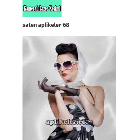
Skip
to
content
saten aplikeler-68