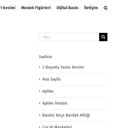
ri Kesimi
Meslek Figürleri
Dijital Baskı
İletişim
Ara:
Sayfalar
3 Boyutlu Yama Kesimi
Ana Sayfa
Aplike
Aplike İmalatı
Baskılı Keçe Bardak Altlığı
Çocuk Maskeleri