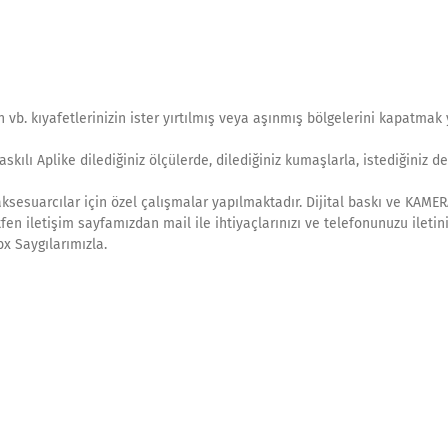
 vb. kıyafetlerinizin ister yırtılmış veya aşınmış bölgelerini kapatmak
kılı Aplike dilediğiniz ölçülerde, dilediğiniz kumaşlarla, istediğiniz d
, aksesuarcılar için özel çalışmalar yapılmaktadır. Dijital baskı ve KAME
tfen iletişim sayfamızdan mail ile ihtiyaçlarınızı ve telefonunuzu iletin
bx Saygılarımızla.