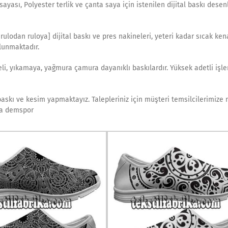
yası, Polyester terlik ve çanta saya için istenilen dijital baskı desen
[rulodan ruloya] dijital baskı ve pres nakineleri, yeteri kadar sıcak ke
lunmaktadır.
i, yıkamaya, yağmura çamura dayanıklı baskılardır. Yüksek adetli işleri
baskı ve kesim yapmaktayız. Talepleriniz için müşteri temsilcilerimize
zla demspor