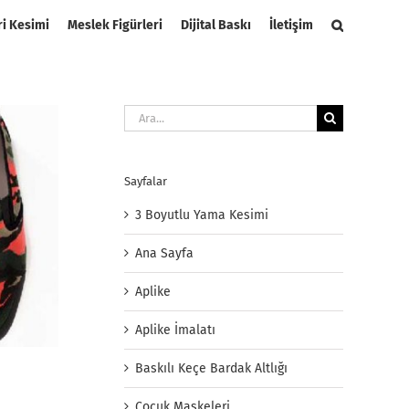
ri Kesimi
Meslek Figürleri
Dijital Baskı
İletişim
Ara:
Sayfalar
3 Boyutlu Yama Kesimi
Ana Sayfa
Aplike
Aplike İmalatı
Baskılı Keçe Bardak Altlığı
Çocuk Maskeleri