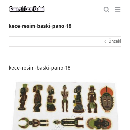
Skip
to
content
kece-resim-baski-pano-18
Önceki
kece-resim-baski-pano-18