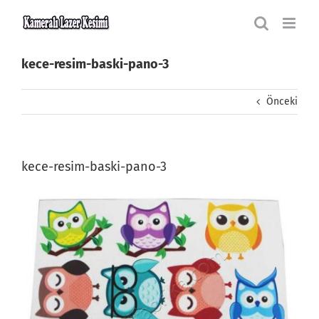
Skip
to
content
kece-resim-baski-pano-3
Önceki
kece-resim-baski-pano-3