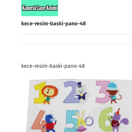
Skip
to
content
kece-resim-baski-pano-48
kece-resim-baski-pano-48