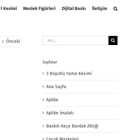
ri Kesimi
Meslek Figürleri
Dijital Baskı
İletişim
Ara:
Önceki
Sayfalar
3 Boyutlu Yama Kesimi
Ana Sayfa
Aplike
Aplike İmalatı
Baskılı Keçe Bardak Altlığı
Çocuk Maskeleri