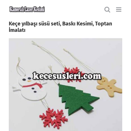
Skip
to
content
Keçe yılbaşı süsü seti, Baskı Kesimi, Toptan
İmalatı