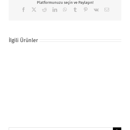
Platformunuzu seçin ve Paylaşın!
Facebook
X
Reddit
LinkedIn
WhatsApp
Tumblr
Pinterest
Vk
E-
posta
İlgili Ürünler
Kumaş
Lazer
Kesimi